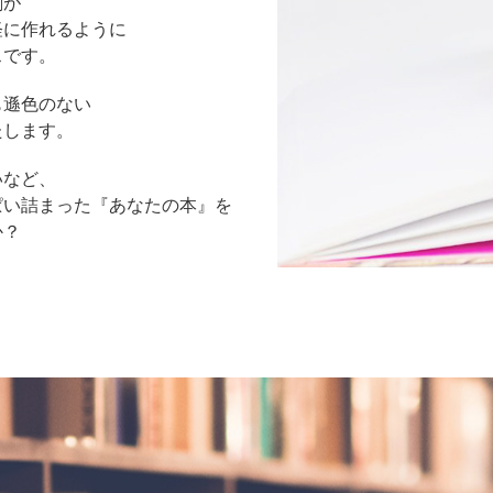
刷が
軽に作れるように
スです。
も遜色のない
たします。
いなど、
ぱい詰まった『あなたの本』を
か？