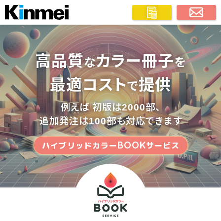
高品質
カラー冊子
な
を
最適コスト
提供
で
例えば 初版は2000部、
追加発注は100部も対応できます
BOOK
ハイブリッドカラー
サービス