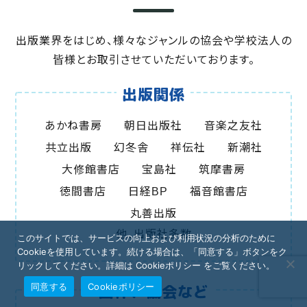
出版業界をはじめ、様々なジャンルの協会や学校法人の
皆様とお取引させて
いただいております。
出版関係
あかね書房
朝日出版社
音楽之友社
共立出版
幻冬舎
祥伝社
新潮社
大修館書店
宝島社
筑摩書房
徳間書店
日経BP
福音館書店
丸善出版
他、出版社多数
このサイトでは、サービスの向上および利用状況の分析のために
Cookieを使用しています。続ける場合は、「同意する」ボタンをク
リックしてください。詳細は Cookieポリシー をご覧ください。
同意する
Cookieポリシー
団体、協会など