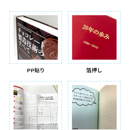
PP貼り
箔押し