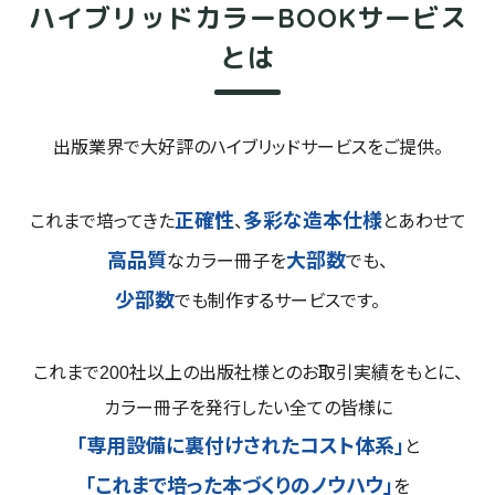
ハイブリッドカラー
BOOKサービス
とは
出版業界で大好評の
ハイブリッドサービスを
ご提供。
正確性
多彩な造本仕様
これまで培ってきた
、
とあわせて
高品質
大部数
なカラー冊子を
でも、
少部数
でも制作するサービスです。
これまで200社以上の出版社様との
お取引実績をもとに、
カラー冊子を発行したい全ての皆様に
「専用設備に裏付けされた
コスト体系」
と
「これまで培った本づくりのノウハウ」
を