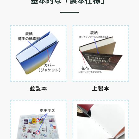
基本的な
「製本仕様」
並製本
上製本