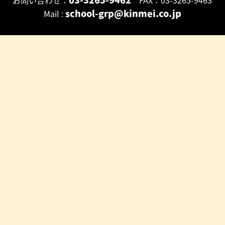
school-grp@kinmei.co.jp
Mail :