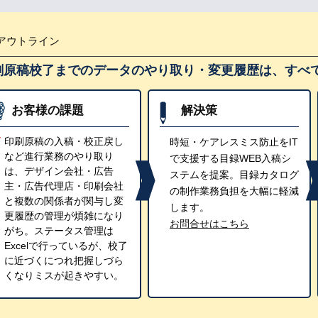
アウトライン
刷原稿校了までのデータのやり取り・変更履歴は、すべて
お客様の課題
解決策
印刷原稿の入稿・校正戻し
時短・ケアレスミス防止をIT
など進行業務のやり取り
で支援する目録WEB入稿シ
は、デザイン会社・広告
ステムを提案。目録カタログ
主・広告代理店・印刷会社
の制作業務負担を大幅に軽減
と複数の関係者が関与し変
します。
更履歴の管理が煩雑になり
お問合せはこちら
がち。ステータス管理は
Excelで行っているが、校了
に近づくにつれ把握しづら
くなりミスが起きやすい。