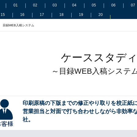
01
02
03
04
05
06
07
15
16
17
18
19
20
目録WEB入稿システム
ケーススタデ
～目録WEB入稿システ
印刷原稿の下版までの修正やり取りを校正紙
営業担当と対面で打ち合わせしながら非効率
社。