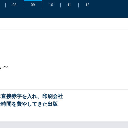
08
09
10
11
12
ィ
ム～
に直接赤字を入れ、印刷会社
な時間を費やしてきた出版